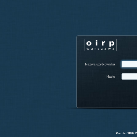
Poczta
OIRP
Warszawa
Zaloguj
Nazwa użytkownika
Hasło
Poczta OIRP